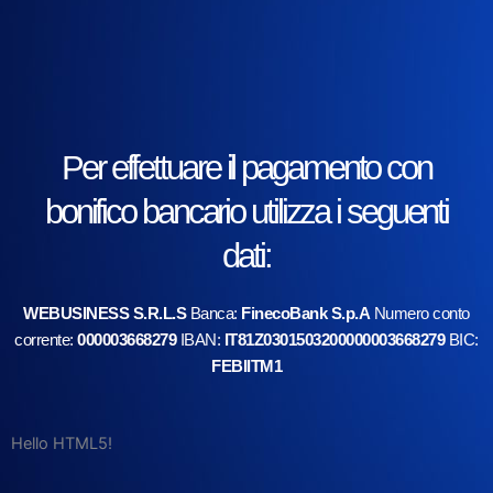
Per effettuare il pagamento con
bonifico bancario utilizza i seguenti
dati:
WEBUSINESS S.R.L.S
Banca:
FinecoBank S.p.A
Numero conto
corrente:
000003668279
IBAN:
IT81Z0301503200000003668279
BIC:
FEBIITM1
Hello HTML5!