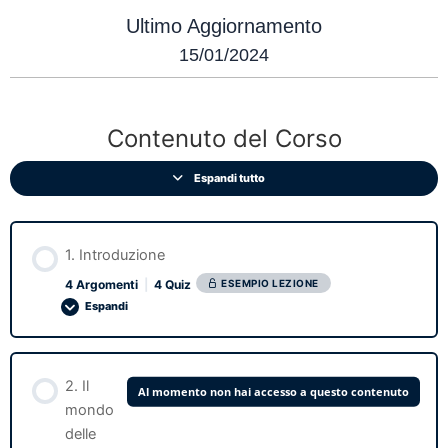
Ultimo Aggiornamento
15/01/2024
1.
2.
3.
4.
Lezioni
Introduzione
Il
Preparati
Ricerca
mondo
ad
preliminare:
Contenuto del Corso
delle
acquistare
le
aste
i
zone
tuoi
migliori
Espandi tutto
Tax
in
Liens
cui
investire
1. Introduzione
ESEMPIO LEZIONE
4 Argomenti
|
4 Quiz
Espandi
Contenuto Lezione
2. Il
Al momento non hai accesso a questo contenuto
0% COMPLETATO
0/4 passaggi
mondo
delle